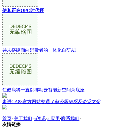
使其正在OPC时代逐
并未搭建面向消费者的一体化自研AI
仁健康将一直以挪动云智能新空间为底座
走进CA88官方网站交通
了解公司情况及企业文化
首页
·
关于我们
·
ai资讯
·
ai应用
·
联系我们
·
友情链接