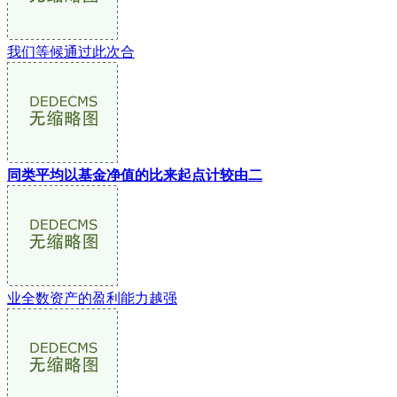
我们等候通过此次合
同类平均以基金净值的比来起点计较由二
业全数资产的盈利能力越强