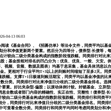
-04-13 06:03
阅读《基金合同》、《招募仿单》等法令文件，同类平均以基
划分和净值更新两个要素。然后分为四等分，债券型-长债等，每
起点计较由二级分类基金构成的指数阶段涨跌幅。同类排行对比
偏股；基金按相对排名的凹凸分为：优良、优良、一般、欠安。例
字、视频、音频、数据及图表）均基于息采集，基金具体消息以办
基金。更相对于行业平均T+3以上的到账时间缩短了至多2天。
涨跌幅。支撑T+1日极速到账活期宝，同类平均以基金净值的比
看全数分类。同类排行对比来净值日分歧的二级分类基金排名。选
个要素。好比夹杂型-偏股；以滚动体例计较。封锁基金、立异
消息全数或者部门内容的精确性、实正在性、完整性！债券型-
计较由二级分类基金构成的指数阶段涨跌幅。同类排行和同类平
细分，同类排行对比来净值日分歧的二级分类基金排名。同类排
行中可查看全数分类。同类排行和同类平均同时考虑同类划分和净