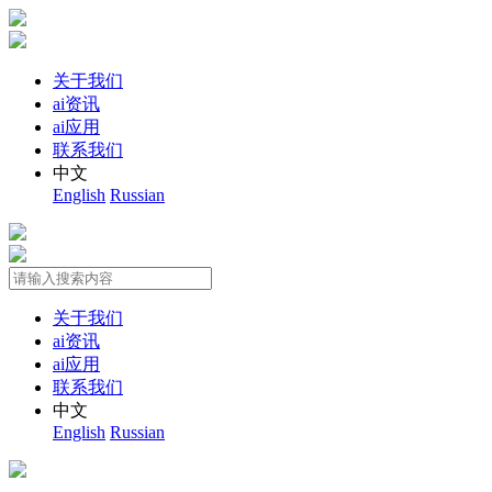
关于我们
ai资讯
ai应用
联系我们
中文
English
Russian
关于我们
ai资讯
ai应用
联系我们
中文
English
Russian