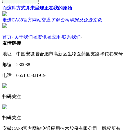
而这种方式并未呈现正在我的原始
走进CA88官方网站交通
了解公司情况及企业文化
首页
·
关于我们
·
ai资讯
·
ai应用
·
联系我们
·
友情链接
地址：中国安徽省合肥市高新区生物医药园支路华佗巷88号
邮编：230088
电话：0551-65331919
扫码关注
扫码关注
安徽CA88官方网站交通应用技术股份有限公司 版权所有