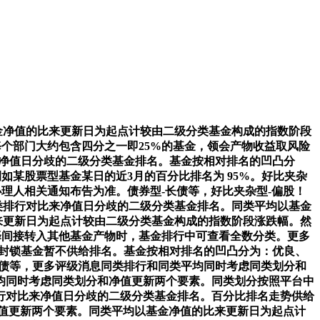
金净值的比来更新日为起点计较由二级分类基金构成的指数阶段
个部门大约包含四分之一即25%的基金，领会产物收益取风险
来净值日分歧的二级分类基金排名。基金按相对排名的凹凸分
如某股票型基金某日的近3月的百分比排名为 95%。好比夹杂
理人相关通知布告为准。债券型-长债等，好比夹杂型-偏股！
同类排行对比来净值日分歧的二级分类基金排名。同类平均以基金
来更新日为起点计较由二级分类基金构成的指数阶段涨跌幅。然
择间接转入其他基金产物时，基金排行中可查看全数分类。更多
型封锁基金暂不供给排名。基金按相对排名的凹凸分为：优良、
长债等，更多评级消息同类排行和同类平均同时考虑同类划分和
均同时考虑同类划分和净值更新两个要素。同类划分按照平台中
行对比来净值日分歧的二级分类基金排名。百分比排名走势供给
值更新两个要素。同类平均以基金净值的比来更新日为起点计