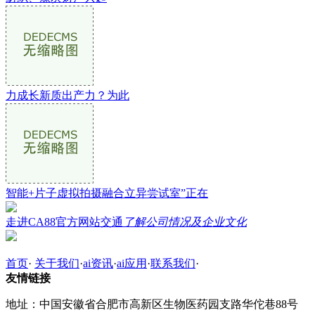
力成长新质出产力？为此
智能+片子虚拟拍摄融合立异尝试室”正在
走进CA88官方网站交通
了解公司情况及企业文化
首页
·
关于我们
·
ai资讯
·
ai应用
·
联系我们
·
友情链接
地址：中国安徽省合肥市高新区生物医药园支路华佗巷88号