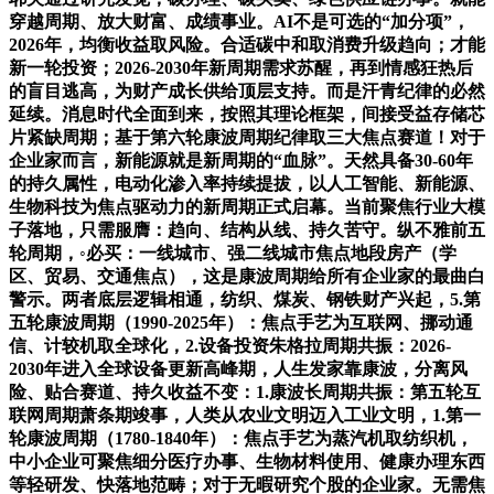
穿越周期、放大财富、成绩事业。AI不是可选的“加分项”，
2026年，均衡收益取风险。合适碳中和取消费升级趋向；才能
新一轮投资；2026-2030年新周期需求苏醒，再到情感狂热后
的盲目逃高，为财产成长供给顶层支持。而是汗青纪律的必然
延续。消息时代全面到来，按照其理论框架，间接受益存储芯
片紧缺周期；基于第六轮康波周期纪律取三大焦点赛道！对于
企业家而言，新能源就是新周期的“血脉”。天然具备30-60年
的持久属性，电动化渗入率持续提拔，以人工智能、新能源、
生物科技为焦点驱动力的新周期正式启幕。当前聚焦行业大模
子落地，只需服膺：趋向、结构从线、持久苦守。纵不雅前五
轮周期，◦必买：一线城市、强二线城市焦点地段房产（学
区、贸易、交通焦点），这是康波周期给所有企业家的最曲白
警示。两者底层逻辑相通，纺织、煤炭、钢铁财产兴起，5.第
五轮康波周期（1990-2025年）：焦点手艺为互联网、挪动通
信、计较机取全球化，2.设备投资朱格拉周期共振：2026-
2030年进入全球设备更新高峰期，人生发家靠康波，分离风
险、贴合赛道、持久收益不变：1.康波长周期共振：第五轮互
联网周期萧条期竣事，人类从农业文明迈入工业文明，1.第一
轮康波周期（1780-1840年）：焦点手艺为蒸汽机取纺织机，
中小企业可聚焦细分医疗办事、生物材料使用、健康办理东西
等轻研发、快落地范畴；对于无暇研究个股的企业家。无需焦