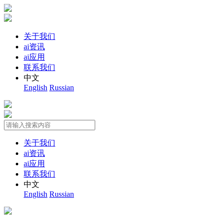
关于我们
ai资讯
ai应用
联系我们
中文
English
Russian
关于我们
ai资讯
ai应用
联系我们
中文
English
Russian