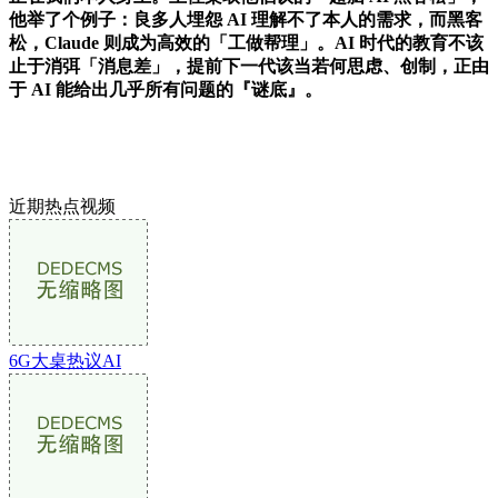
他举了个例子：良多人埋怨 AI 理解不了本人的需求，而黑客
松，Claude 则成为高效的「工做帮理」。AI 时代的教育不该
止于消弭「消息差」，提前下一代该当若何思虑、创制，正由
于 AI 能给出几乎所有问题的『谜底』。
近期热点视频
6G大桌热议AI