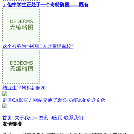
」但中学生正处于一个奇特阶段——既有
这个被称为“中国IT人才黄埔军校”
结业生平均起薪超20
走进CA88官方网站交通
了解公司情况及企业文化
首页
·
关于我们
·
ai资讯
·
ai应用
·
联系我们
·
友情链接