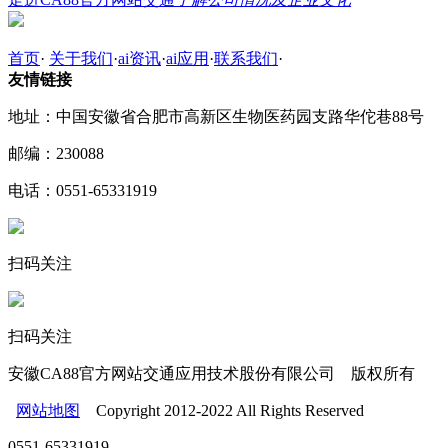
首页
·
关于我们
·
ai资讯
·
ai应用
·
联系我们
·
友情链接
地址：中国安徽省合肥市高新区生物医药园支路华佗巷88号
邮编：230088
电话：0551-65331919
扫码关注
扫码关注
安徽CA88官方网站交通应用技术股份有限公司 版权所有
网站地图
Copyright 2012-2022 All Rights Reserved
0551-65331919