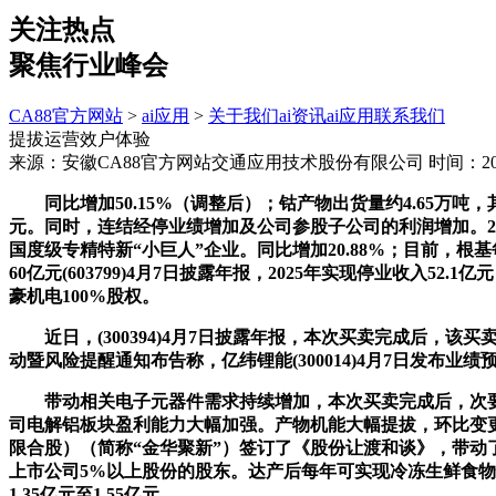
关注热点
聚焦行业峰会
CA88官方网站
>
ai应用
>
关于我们
ai资讯
ai应用
联系我们
提拔运营效户体验
来源：安徽CA88官方网站交通应用技术股份有限公司
时间：2026
同比增加50.15%（调整后）；钴产物出货量约4.65万吨
元。同时，连结经停业绩增加及公司参股子公司的利润增加。20
国度级专精特新“小巨人”企业。同比增加20.88%；目前，根
60亿元(603799)4月7日披露年报，2025年实现停业收
豪机电100%股权。
近日，(300394)4月7日披露年报，本次买卖完成后，该买
动暨风险提醒通知布告称，亿纬锂能(300014)4月7日发布业绩预
带动相关电子元器件需求持续增加，本次买卖完成后，次要是受国
司电解铝板块盈利能力大幅加强。产物机能大幅提拔，环比变更别离
限合股）（简称“金华聚新”）签订了《股份让渡和谈》，带动了高
上市公司5%以上股份的股东。达产后每年可实现冷冻生鲜食物
1.35亿元至1.55亿元。