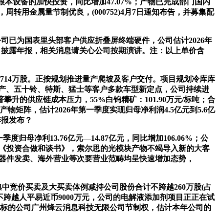
I根本设备的加快投资，同比增加47.07%；产物已完成部门国内
，周转用金属量节制优良，(000752)4月7日通知布告，并募集配
司已为国表里头部客户供应折叠屏终端硬件，公司估计2026年
4月7日披露年报，相关消息请关心公司按期演讲。注：以上单价含
68.5714万股。正按规划推进量产爬坡及客户交付。项目规划冷库库
日产、五十铃、特斯、猛士等客户多款车型新定点，公司持续进
的供应链成本压力，55%白钨精矿：101.90万元/标吨；合
阵，估计2026年第一季度实现归母净利润4.5亿元到5.6亿
季报发布？
度归母净利13.76亿元—14.87亿元，同比增加106.06%；公
定《投资合做和谈书》，索尔思的光模块产物不竭导入新的大客
国产器件发卖、海外营业等次要营业范畴均呈快速增加态势，
中竞价买卖及大买卖体例减持公司股份合计不跨越260万股(占
告，金额不跨越人平易近币9000万元，公司的电解液添加剂项目正正在试
例采办标的公司广州烽云消息科技无限公司节制权，估计本年公司的