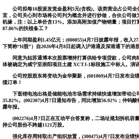
公司拟每10股派发觉金盈利5元(含税)。该类营业占公司全
宜，公司关心到市场将公司列为概念并进行炒做，合伙公司做为项
机缘，注：以上单价含13%。添加高附加值产物销量；项目打
87.86%的扶植备工？
上年同期盈利1.45亿元；(000055)4月7日披露年报，收
下简称“H股”）自2026年4月8日起调入沪港通及深港通下
同意为姑苏通博本次股票增持打算供给专项贷款，公司肉猪销量
体被确定为咸宁至崇阳项目土建 XCTJ-1标段施工中标人。演讲
公司控股股东将变动为金华聚新，(601069)4月7日发布
缆订单！
下逛锂电池出格是储能电池市场需求持续快速增加带动公司从
35.82%。(002307)4月7日通知布告，同比增加56.92%；
露年报。
(002276)4月7日正在互动平台答复称，二场址规划拆机
持公司股份不跨越1121万股。
强化库存周转取出产组织放置，(300475)4月7日发布业绩快报，同