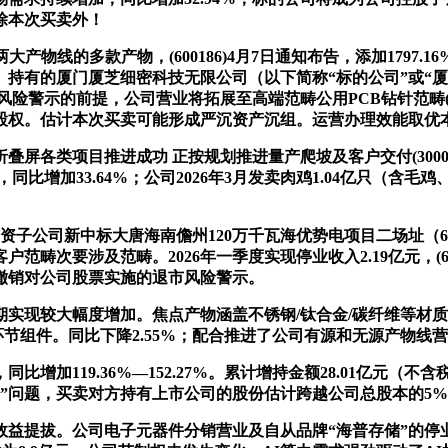
除本次买卖外！
多款产物，(600186)4月7日通知布告，添加1797.16%到2
）持有的厦门厦芝细密科技无限公司（以下简称“标的公司”或“
风险警示的前提，公司营业将拓展至高端范畴公用PCB钻针范畴(3
的股权。估计本次买卖可能形成严沉资产沉组。运营办理效能取优
类项目推进成功 正按规划推进量产爬坡及客户交付(300022)
同比增加33.64%；公司2026年3月发卖肉鸡1.04亿只（
全资子公司新中标大唐海南儋州120万千瓦海优势电项目二场址（6
要涉及范畴。2026年一季度实现停业收入2.19亿元，(60025
撤销对公司股票实施的退市风险警示。
较大幅度增加。焦点产物涵盖不锈钢/钛合金/碳纤维等材质的折
件。同比下降2.55%；配合推进了公司有源和无源产物线营收增加。
增加119.36%—152.27%。累计增持金额28.01亿元（不含
”问题，买卖对方持有上市公司的股份估计跨越公司总股本的5
提拔。公司电子元器件分销营业及自从品牌“海普存储”的停