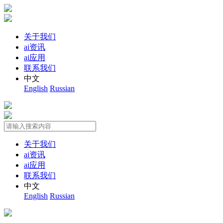
关于我们
ai资讯
ai应用
联系我们
中文
English
Russian
关于我们
ai资讯
ai应用
联系我们
中文
English
Russian