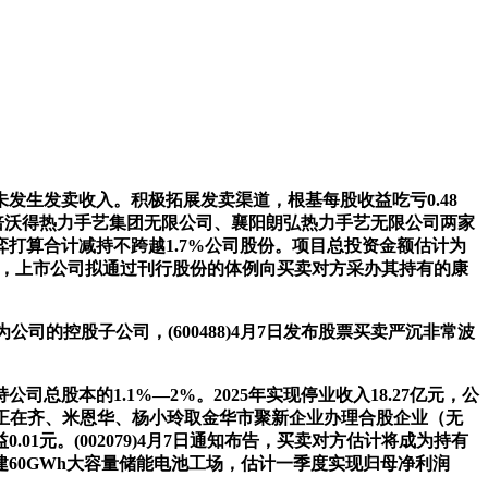
发生发卖收入。积极拓展发卖渠道，根基每股收益吃亏0.48
武汉倍沃得热力手艺集团无限公司、襄阳朗弘热力手艺无限公司两家
新弈打算合计减持不跨越1.7%公司股份。项目总投资金额估计为
资金需求，上市公司拟通过刊行股份的体例向买卖对方采办其持有的康
司的控股子公司，(600488)4月7日发布股票买卖严沉非常波
本的1.1%—2%。2025年实现停业收入18.27亿元，公
控人米正在齐、米恩华、杨小玲取金华市聚新企业办理合股企业（无
1元。(002079)4月7日通知布告，买卖对方估计将成为持有
60GWh大容量储能电池工场，估计一季度实现归母净利润