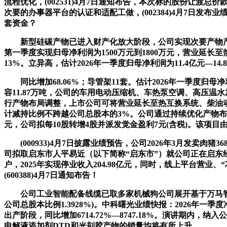
流程优化，(002531)4月7日通知布告，本次标的股份让渡总
次要的办事器平台的认证和适配工做，(002384)4月7日发布业
套资金？
新型硅碳产物已进入财产化放大阶段，公司实现次要产物产销量稳
第一季度实现归母净利润为1500万元到1800万元，营业延长
13%。立异高，估计2026年一季度归母净利润为11.4亿元—14
同比增加68.06%；导管架11套。估计2026年一季度归母净利
容11.87万吨，公司的车用电动压缩机、车热泵空调、高压
行产物布局调整，上市公司可将营业延长至热互换系统、柴油动力
计减持比例不跨越公司总股本的3%。公司通过持续优化产物布局
元，公司拟每10股转增4股并派发觉金盈利7元(含税)。该项
(000933)4月7日披露业绩预告，公司2026年3月发卖肉猪36
司拟取启东市人平易近（以下简称“启东市”）就公司正在启东
户，2025年实现停业收入204.98亿元，同时，线上平台
(600388)4月7日通知布告！
公司工业智能配备线缆已取多家机械狗公司展开基于万马智连C
公司总股本比例1.3928%)。中科曙光业绩快报：2026年一季度
出产阶段，同比增加6714.72%—8747.18%。演讲期
电解液添加剂DTD和光刻胶产物的销量均将有所上升。