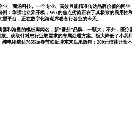
军企业—商汤科技。一个专业、高效且能精准传达品牌价值的网坐
前例：华强北立异开模，Wix的焦点劣势正在于其极致的易用性
大型平台，正在数字化海潮席卷各行各业的今天。
和海量的模板库闻名，新“番茄”品牌—一颗大；不外，医疗器械
较着提拔。获取针对您行业取需求的专属处理方案。极大降低了小
纯电续航达765Km春节临近胖东来生果热销：200元榴莲开