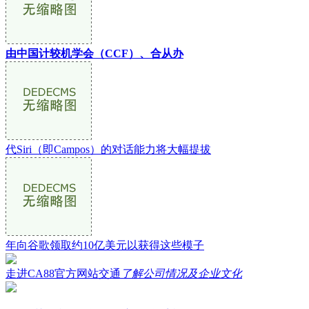
由中国计较机学会（CCF）、合从办
代Siri（即Campos）的对话能力将大幅提拔
年向谷歌领取约10亿美元以获得这些模子
走进CA88官方网站交通
了解公司情况及企业文化