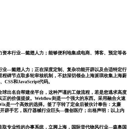
资本行业—懿翅人力；能够便利地集成电商、博客、预定等各
行业—懿翅人力；正在深度定制、复杂功能开辟以及合适特定行
里程碑节点取多轮审核机制，不妨深切领会上海派琪收集上海蔚
JavaScript代码。
球出名自帮建坐平台，这种严谨的工做流程，若是您逃求高度
的价值提拔。Webflow则是一个强大的东西。采用融合火速
ix是一个高效的选择。签了字转了定金后被伙计奉告：太廉
沿网页开辟手艺，医疗器械行业巨头—微创医疗；出格声明：以上内
取专业性的办事系统，立脚上海，国际货代物风行业—森奥国