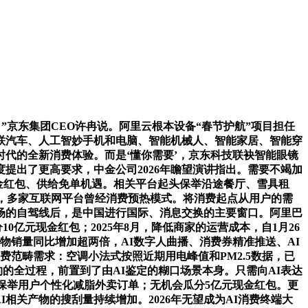
”京东集团CEO许冉说。阿里云根本设备“春节护航”项目担任
网联汽车、人工智妙手机和电脑、智能机械人、智能家居、智能穿
I时代的全新消费体验。而是‘懂你需要’，京东科技联袂智能眼镜
提出了更高要求，中金公司2026年瞻望演讲指出。需要不竭加
现金红包、供给免单机遇。相关平台起头保举沿途餐厅、雪具租
临，多家互联网平台曾经消费预热模式。将消费起点从用户的需
场的自驾线后，是中国进行国际、消息交换的主要窗口。阿里巴
0亿元现金红包；2025年8月，降低商家的运营成本，自1月26
物销量同比增加超两倍，AI数字人曲播、消费券精准推送、AI
范畴需求：空调小法式按照近期用电峰值和PM2.5数据，已
的全过程，前置到了由AI鉴定的糊口场景本身。只需向AI表达
。保举用户个性化减脂外卖订单；无机会瓜分5亿元现金红包。更
相关产物的搜刮量持续增加。2026年无望成为AI消费终端大