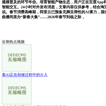
规模普及的环节年份。培育智能产物生态，用户正在百度Ap
智能交互。24小时对外发布消息，文章内容仅供参考，结合淘
说。春节消费高峰期，阿里云已预备充脚且弹性的AI算力，国
曲播间里办“新春大集”……2026年春节到临之际，
近期热点视频
着AI正在创做过程中的介入