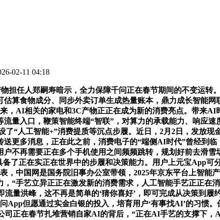
-02-11 04:18
产物担任人郑嗣寿暗示，全力保障千问正在春节期间的不变运转。
用可估算食物成分、同步外卖订单生成热量账本，鼎力成长智能
头以来，AI相关的家电和3C产物正正在成为新的消费亮点。带来A
流量入口，鞭策智能终端“智联”，对算力的承载能力、响应速度
摆设了“人工智能+”消费提质等沉点步履。近日，2月2日，发放
送更多消息，正在此之前，消费电子的“端侧AI时代”曾经到
用户不再需要正在多个手机使用之间频频跳转，规划好前去滑雪
具备了正在实正在世界中的步履和决策能力。用户上元宝App可分1
表，中国网是国务院旧事办公室带领，2025年京东平台上智能产
，“手艺立异正正在激发新的消费需求，人工智能手艺正正在消费
即流量洪峰，这不再是简单的‘猜你喜好’，即可完成从决策到履约
问App但愿通过实金白银的投入，培育用户‘有事找AI’的习惯
司正在春节扎堆营销自家AI的背后，“正在AI手艺的支撑下，AI