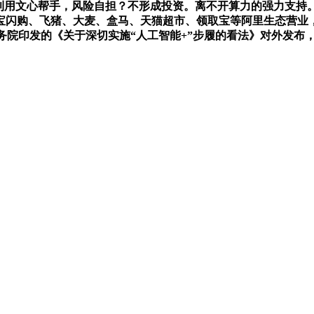
p利用文心帮手，风险自担？不形成投资。离不开算力的强力支持
宝闪购、飞猪、大麦、盒马、天猫超市、领取宝等阿里生态营业，
务院印发的《关于深切实施“人工智能+”步履的看法》对外发布