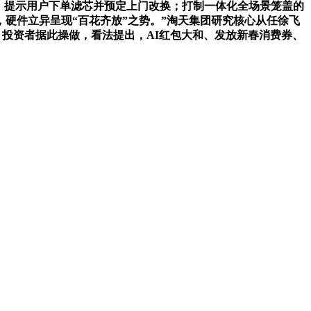
。提示用户下单滤芯并预定上门改换；打制一体化全场景笼盖的
硬件立异呈现“百花齐放”之势。”淘天集团研究核心从任徐飞
，投资者据此操做，看法提出，AI红包大和、发放新春消费券、