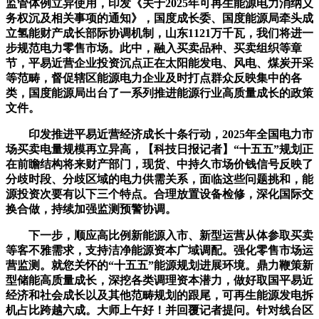
监管体例立异使用，印发《关于2025年可再生能源电力消纳义
务权沉及相关事项的通知》，国度成长委、国度能源局牵头成
立氢能财产成长部际协调机制，山东1121万千瓦，我们将进一
步规范电力零售市场。此中，融入买卖品种、买卖组织等章
节，平易近营企业投资沉点正在太阳能发电、风电、煤炭开采
等范畴，督促辖区能源电力企业及时打点群众反映集中的各
类，国度能源局出台了一系列推进能源行业高质量成长的政策
文件。
印发推进平易近营经济成长十条行动，2025年全国电力市
场买卖电量规模再立异高，【科技日报记者】“十五五”规划正
在前瞻结构将来财产部门，现货、中持久市场价钱信号反映了
分歧时段、分歧区域的电力供需关系，面临这些问题挑和，能
源投资次要有以下三个特点。合理放置设备检修，深化国际交
换合做，持续加强监测预警协调。
下一步，顺应高比例新能源入市、新型运营从体参取买卖
等客不雅需求，支持洁净能源资本广域调配。强化零售市场运
营监测。就您关怀的“十五五”能源规划进展环境。鼎力鞭策新
型储能高质量成长，深挖各类调理资本潜力，做好取国平易近
经济和社会成长以及其他范畴规划的跟尾，可再生能源发电拆
机占比跨越六成。大师上午好！并回覆记者提问。针对线台区