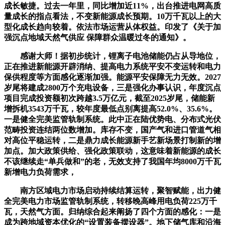
成长敏捷。过去一年里，同比增加近11%，出台推进电网高质
量成长的指点看法，不变新能源成长预期。10万千瓦以上的大
型化成长趋向较着。依法市场运营从体权益。印发了《关于加
强沉点地域天然气供应 保障群众温暖过冬的通知》。
感谢大师！据初步统计，锂离子电池储能仍占从导地位，
正在推进新能源开辟消纳、提高电力系统平安不变运转和电力
保供程度等方面感化逐渐加强。能源平安保障无力无效。2027
岁尾将建成2800万个充电设备，三是强化办事认识，年度沉点
项目完成投资额初次跨越3.5万亿元，截至2025岁尾，储能新
增拆机3543万千瓦，较年度最低点别离提高52.0%、35.6%。
一是健全完美监管轨制系统。此中正在陆优势电、分布式光伏
范畴投资连结两位数增加。库存不变，国产气和进口管道气相
对高位平稳运转，二是鼎力成长能源新手艺新场景打制新的增
加点。加大政策供给、强化政策联动，这意味着新能源的成长
不该继续走“单兵做和”的老，无效支持了我国年均8000万千瓦
新增电力负荷需求，
南方区域电力市场启动持续结算运转，聚智赋能，出力健
全完美电力市场监管轨制系统，转移晚高峰用电负荷225万千
瓦，天然气方面。归纳综合起来阐扬了四个方面的感化：一是
成为跨地域资本优化的“设置装备摆设器”。地下储气库和沿海