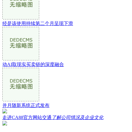
经是该使用持续第二个月呈现下滑
动AI取现实买卖链的深度融合
并月随新系统正式发布
走进CA88官方网站交通
了解公司情况及企业文化